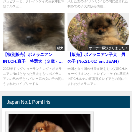
ジュピターと、クレインケイの美女軍団筆
入した女の子”リンリン”との間に産まれた
頭テルスと...
初めての子犬の販売情報...
成犬
オーナー様決まりました！
【特別販売】ポメラニアン
【販売】ポメラニアン子犬 男
INT.CH.直子 特選犬（３歳・男
の子 (No.21-01; cn. JEAN）
の子）のオーナー様を募集しま
2022年ドッグショーランキング・ポメラ
米国とタイ国の外産血統をもつ父親CH.ヒ
ニアンNo.1となった父犬をもつポメラニ
ューペリオンと、クレイン・ケイの基礎犬
す（cn.Arthur)
アンの男の子とハドレー系の女の子の間に
INT.CH.ルナの直系孫娘レイアとの間に生
うまれたハイブリッド＆...
まれたポメラニアン...
Japan No.1 Pom! Iris