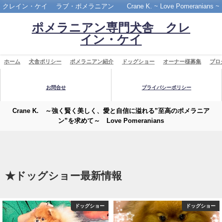
クレイン・ケイ ラブ・ポメラニアン Crane K. ~ Love Pomeranians ~
ポメラニアン専門犬舎 クレ
イン・ケイ
ホーム
犬舎ポリシー
ポメラニアン紹介
ドッグショー
オーナー様募集
ブロ
お問合せ
プライバシーポリシー
Crane K. ～強く賢く美しく、愛と自信に溢れる”至高のポメラニア
ン”を求めて～ Love Pomeranians
★ドッグショー最新情報
ドッグショー
ドッグショー