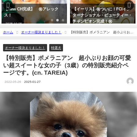
【New CH完成】 ㊗アレック
【イーリス】㊗ついに！FCIイン
ス！
ターナショナル・ビューティー・
チャンピオン完成！㊗
2025-10-05
2021-07-01
ホーム
オーナー様決まりました！
【特別販売】ポメラニアン 超小ぶりお顔
の可愛い超スイートな女の子（3歳）の特別販売紹介ページです。(cn. TAREIA)
オーナー様決まりました！
特選犬
【特別販売】ポメラニアン 超小ぶりお顔の可愛
い超スイートな女の子（3歳）の特別販売紹介ペ
ージです。(cn. TAREIA)
2022-05-26
2025-01-27