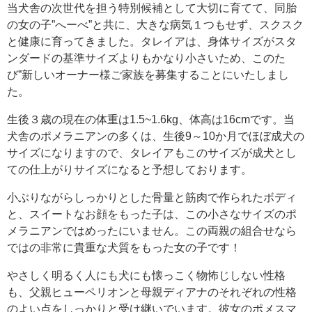
当犬舎の次世代を担う特別候補として大切に育てて、同胎
の女の子”へーべ”と共に、大きな病気１つもせず、スクスク
と健康に育ってきました。タレイアは、身体サイズがスタ
ンダードの基準サイズよりもかなり小さいため、このた
び”新しいオーナー様ご家族を募集することにいたしまし
た。
生後３歳の現在の体重は1.5~1.6kg、体高は16cmです。当
犬舎のポメラニアンの多くは、生後9～10か月でほぼ成犬の
サイズになりますので、タレイアもこのサイズが成犬とし
ての仕上がりサイズになると予想しております。
小ぶりながらしっかりとした骨量と筋肉で作られたボディ
と、スイートなお顔をもった子は、この小さなサイズのポ
メラニアンではめったにいません。この両親の組合せなら
ではの非常に貴重な犬質をもった女の子です！
やさしく明るく人にも犬にも懐っこく物怖じしない性格
も、父親ヒューペリオンと母親ディアナのそれぞれの性格
のよい点をしっかりと受け継いでいます。彼女のポメスマ