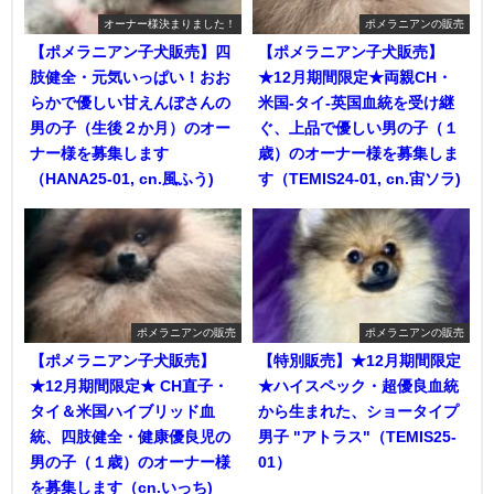
オーナー様決まりました！
ポメラニアンの販売
【ポメラニアン子犬販売】四
【ポメラニアン子犬販売】
肢健全・元気いっぱい！おお
★12月期間限定★両親CH・
らかで優しい甘えんぼさんの
米国-タイ-英国血統を受け継
男の子（生後２か月）のオー
ぐ、上品で優しい男の子（１
ナー様を募集します
歳）のオーナー様を募集しま
（HANA25-01, cn.風ふう)
す（TEMIS24-01, cn.宙ソラ)
ポメラニアンの販売
ポメラニアンの販売
【ポメラニアン子犬販売】
【特別販売】★12月期間限定
★12月期間限定★ CH直子・
★ハイスペック・超優良血統
タイ＆米国ハイブリッド血
から生まれた、ショータイプ
統、四肢健全・健康優良児の
男子 "アトラス"（TEMIS25-
男の子（１歳）のオーナー様
01）
を募集します（cn.いっち)