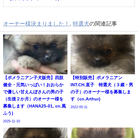
オーナー様決まりました！
,
特選犬
の関連記事
【ポメラニアン子犬販売】四肢
【特別販売】ポメラニアン
健全・元気いっぱい！おおらか
INT.CH.直子 特選犬（３歳・男
で優しい甘えんぼさんの男の子
の子）のオーナー様を募集しま
（生後２か月）のオーナー様を
す（cn.Arthur)
募集します（HANA25-01, cn.風
2022-05-11
ふう)
2025-11-10