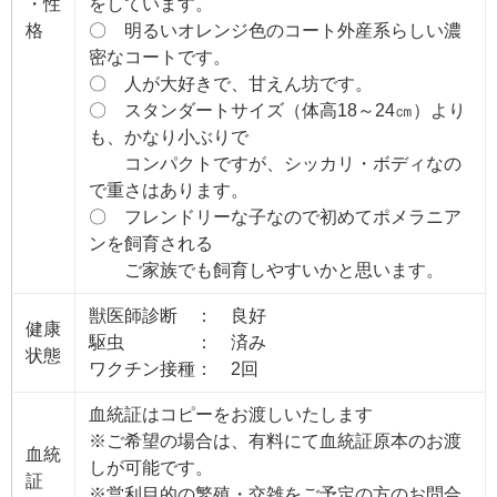
・性
をしています。
格
〇 明るいオレンジ色のコート外産系らしい濃
密なコートです。
〇 人が大好きで、甘えん坊です。
〇 スタンダートサイズ（体高18～24㎝）より
も、かなり小ぶりで
コンパクトですが、シッカリ・ボディなの
で重さはあります。
〇 フレンドリーな子なので初めてポメラニア
ンを飼育される
ご家族でも飼育しやすいかと思います。
獣医師診断 ： 良好
健康
駆虫 ： 済み
状態
ワクチン接種： 2回
血統証はコピーをお渡しいたします
※ご希望の場合は、有料にて血統証原本のお渡
血統
しが可能です。
証
※営利目的の繁殖・交雑をご予定の方のお問合