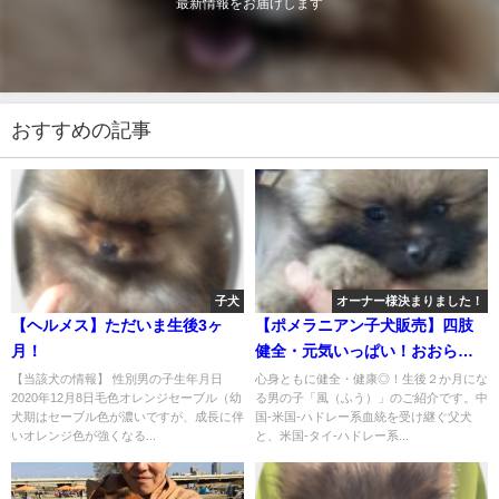
最新情報をお届けします
おすすめの記事
子犬
オーナー様決まりました！
【ヘルメス】ただいま生後3ヶ
【ポメラニアン子犬販売】四肢
月！
健全・元気いっぱい！おおらか
で優しい甘えんぼさんの男の子
【当該犬の情報】 性別男の子生年月日
心身ともに健全・健康◎！生後２か月にな
2020年12月8日毛色オレンジセーブル（幼
る男の子「風（ふう）」のご紹介です。中
（生後２か月）のオーナー様を
犬期はセーブル色が濃いですが、成長に伴
国-米国-ハドレー系血統を受け継ぐ父犬
募集します（HANA25-01, cn.風
いオレンジ色が強くなる...
と、米国-タイ-ハドレー系...
ふう)