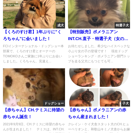
成犬
特選子犬
【くろのすけ君】1年ぶりに”く
【特別販売】ポメラニアン
ろちゃん”に会いました！
INT.CH.直子・特選子犬（女の
子）のオーナー様を募集します
FCIインターナショナル・ドッグショー本
お待たせしました、希少なハイスペックな
部展で、くろのすけ君とオーナーの
小ぶり女の子の登場です！ 現在ドッグ
（cn.Maria)
TOMOKOさんご家族に1年ぶりにお会い
ショーランキング・ポメラニアン部門トッ
しました。くろちゃん、見違え...
プを走る父犬にもつとても可...
ドッグショー
子犬
【赤ちゃん】CH.テミスに待望の
【赤ちゃん】ポメラニアンの赤
赤ちゃん誕生！
ちゃん産まれました！
2021年9月9日、CH.テミスに待望の赤ちゃ
クレイン・ケイ犬舎スタット犬のCH.ヒュ
んが生まれました！ テミスは、INT.CH.
ーペリオンと、和歌山キミノ犬舎からお嫁