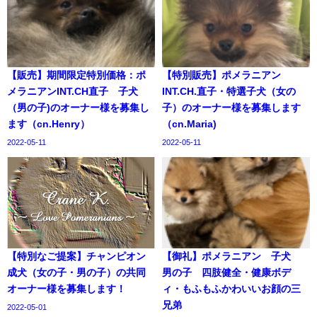
【販売】期間限定特別価格：ポ
【特別販売】ポメラニアン
メラニアンINT.CH直子 子犬
INT.CH.直子・特選子犬（女の
（男の子)のオーナー様を募集し
子）のオーナー様を募集します
ます（cn.Henry）
（cn.Maria)
2022-05-11
2022-05-11
【特別なご提案】チャンピオン
【御礼】ポメラニアン 子犬
成犬（女の子・男の子）の共同
男の子 四肢健全・健康ボデ
オーナー様を募集します！
ィ・もふもふかわいいお顔の三
兄弟
2022-05-01