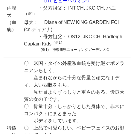
(cn. ヒューペリオン）
両親
・父方祖父： INT.CH, JKC CH. パユ
（※1）
犬
（血
母犬： Diana of NEW KING GARDEN FCI
統）
(cn.ディアナ)
・母方祖父： OS12, JKC CH. Hadleigh
（※1）
Captain Kids
(※1) 神奈川県ニューキングガーデン犬舎
〇 米国・タイの外産系血統を受け継ぐポメラ
ニアンらしく、
産まれながらに十分な骨量と頑丈なボデ
ィ、太い四肢をもち、
見た目よりずっしりと重さのある、優良犬
質の女の子です。
〇 骨量十分・しっかりとした身体で、非常に
コンパクトにまとまった
ボディをしています。
特徴
〇 上品で可愛らしい、ベビーフェイスのお顔