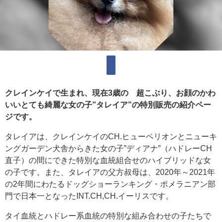
クレインケイで生まれ、現在3歳の 超こぶり、お顔のかわ
いいとても綺麗な女の子”タレイア”の特別販売の紹介ペー
ジです。
タレイアは、クレインケイのCH.ヒューペリオンとニューキ
ングガーデン犬舎からきた女の子”ディアナ”（ハドレーCH
直子）の間にできた特別な血統組合せのハイブリッドな女
の子です。また、タレイアの父方叔母は、2020年～2021年
の2年間にわたるドッグショーランキング・ポメラニアン部
門で日本一となったINT.CH,CH.イーリスです。
タイ血統とハドレー系血統の特別な組み合わせの子たちで