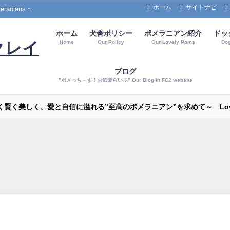
ホーム
サイトナビ
nians ~
ホーム
犬舎ポリシー
ポメラニアン紹介
ドッ
Home
Our Policy
Our Lovely Poms
Do
クレイ
ブログ
”ポメっち－ず！お気楽らいふ” Our Blog in FC2 website
～強く賢く美しく、愛と自信に溢れる”至高のポメラニアン”を求めて～ Love P