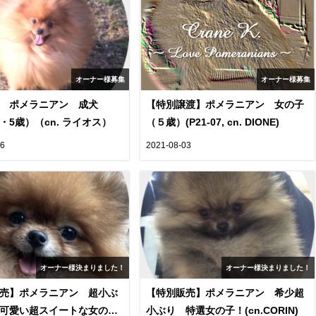
オーナー様募集
オーナー様募集
】 ポメラニアン 成犬
【特別譲渡】ポメラニアン 女の子
・5歳）（cn. ライオス）
（５歳）(P21-07, cn. DIONE)
16
2021-08-03
オーナー様決まりました！
オーナー様決まりました！
売】ポメラニアン 超小ぶ
【特別販売】ポメラニアン 希少超
可愛い超スイートな女の子
小ぶり 特選女の子！(cn.CORIN)