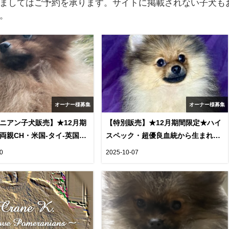
ましてはご予約を承ります。サイトに掲載されない子犬も
。
オーナー様募集
オーナー様募集
ニアン子犬販売】★12月期
【特別販売】★12月期間限定★ハイ
両親CH・米国-タイ-英国血
スペック・超優良血統から生まれ
継ぐ、上品で優しい男の子
た、ショータイプ男子 "アトラ
10
2025-10-07
のオーナー様を募集します
ス"（TEMIS25-01）
24-01, cn.宙ソラ)