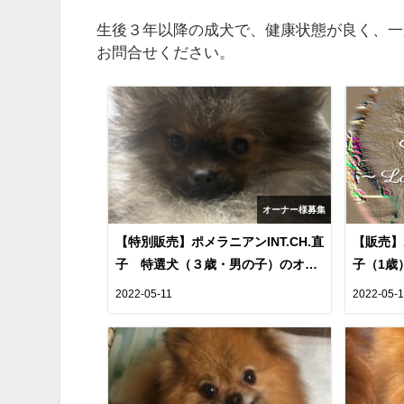
生後３年以降の成犬で、健康状態が良く、一
お問合せください。
オーナー様募集
【特別販売】ポメラニアンINT.CH.直
【販売】
子 特選犬（３歳・男の子）のオー
子（1歳
ナー様を募集します（cn.Arthur)
す（cn.
2022-05-11
2022-05-