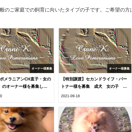
般のご家庭での飼育に向いたタイプの子です。ご希望の方
オーナー様募集
オーナー様募集
ポメラニアンCH直子・女の
【特別譲渡】セカンドライフ・パー
）のオーナー様を募集しま
トナー様を募集 成犬 女の子
 MOIRA)
(cn. OPS）
10
2021-09-18