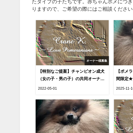
たタイプの子たちです。赤ちゃんポメにつき
りますので、ご希望の際にはご相談ください
オーナー様募集
【特別なご提案】チャンピオン成犬
【ポメラ
（女の子・男の子）の共同オーナー
間限定★
様を募集します！
統を受け
2022-05-01
2025-11-
（１歳）
（TEMIS