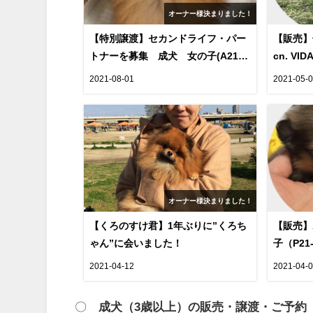
オーナー様決まりました！
【特別譲渡】セカンドライフ・パー
【販売】子
トナーを募集 成犬 女の子(A21-
cn. VI
01,cn.PREOUS)
2021-08-01
2021-05-
オーナー様決まりました！
【くろのすけ君】1年ぶりに”くろち
【販売】
ゃん”に会いました！
子（P21-
2021-04-12
2021-04-
〇
成犬（3歳以上）の販売・譲渡・ご予