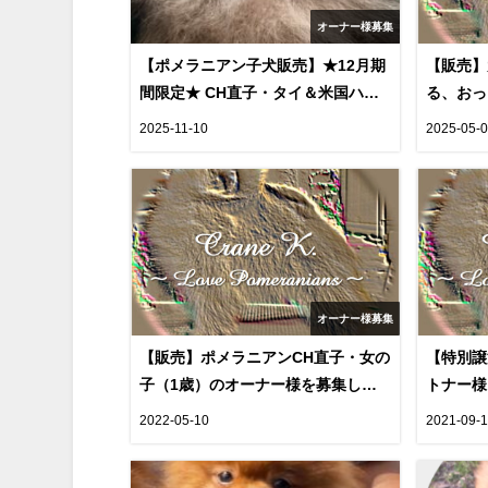
オーナー様募集
【ポメラニアン子犬販売】★12月期
【販売】
間限定★ CH直子・タイ＆米国ハイ
る、おっ
ブリッド血統、四肢健全・健康優良
くん＆サ
2025-11-10
2025-05-
児の男の子（１歳）のオーナー様を
す。
募集します（cn.いっち)
オーナー様募集
【販売】ポメラニアンCH直子・女の
【特別譲
子（1歳）のオーナー様を募集しま
トナー
す（cn. MOIRA)
(cn. O
2022-05-10
2021-09-