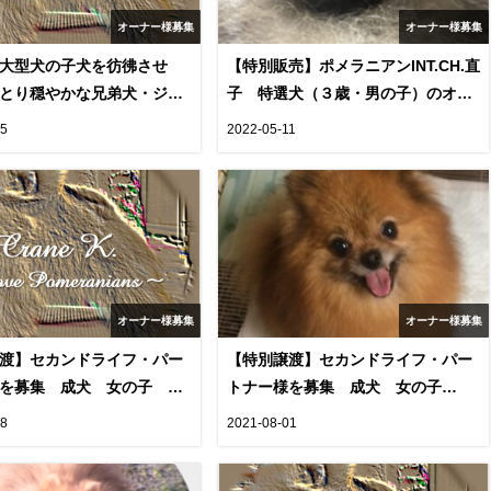
オーナー様募集
オーナー様募集
大型犬の子犬を彷彿させ
【特別販売】ポメラニアンINT.CH.直
とり穏やかな兄弟犬・ジン
子 特選犬（３歳・男の子）のオー
ンくんの販売のご紹介で
ナー様を募集します（cn.Arthur)
05
2022-05-11
オーナー様募集
オーナー様募集
渡】セカンドライフ・パー
【特別譲渡】セカンドライフ・パー
様を募集 成犬 女の子
トナー様を募集 成犬 女の子
PS）
(A21-02,cn.RHEA)
18
2021-08-01