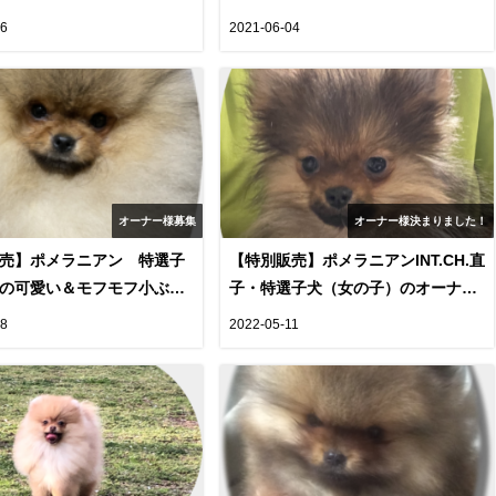
の特別販売紹介ページで
26
2021-06-04
 TAREIA)
オーナー様募集
オーナー様決まりました！
売】ポメラニアン 特選子
【特別販売】ポメラニアンINT.CH.直
の可愛い＆モフモフ小ぶり
子・特選子犬（女の子）のオーナー
ック男の子（TEA22-01,
様を募集します（cn.Maria)
08
2022-05-11
ER)