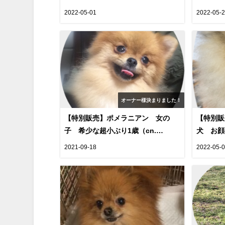
を募集します！（cn.JB）
（3歳）
2022-05-01
2022-05-
す。(cn.
オーナー様決まりました！
【特別販売】ポメラニアン 女の
【特別販
子 希少な超小ぶり1歳（cn.
犬 お顔
MUSA）
ショースペ
2021-09-18
2022-05-
cn.CES