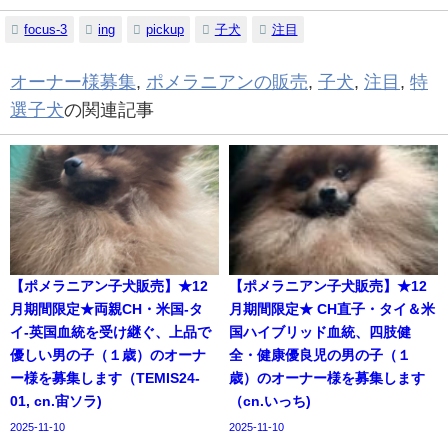
focus-3
ing
pickup
子犬
注目
オーナー様募集
,
ポメラニアンの販売
,
子犬
,
注目
,
特
選子犬
の関連記事
【ポメラニアン子犬販売】★12
【ポメラニアン子犬販売】★12
月期間限定★両親CH・米国-タ
月期間限定★ CH直子・タイ＆米
イ-英国血統を受け継ぐ、上品で
国ハイブリッド血統、四肢健
優しい男の子（１歳）のオーナ
全・健康優良児の男の子（１
ー様を募集します（TEMIS24-
歳）のオーナー様を募集します
01, cn.宙ソラ)
（cn.いっち)
2025-11-10
2025-11-10