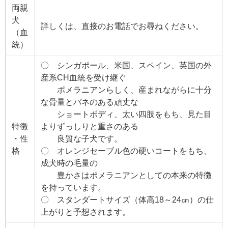
両親
犬
詳しくは、直接のお電話でお尋ねください。
（血
統）
〇 シンガポール、米国、スペイン、英国の外
産系CH血統を受け継ぐ
ポメラニアンらしく、産まれながらに十分
な骨量とバネのある頑丈な
ショートボディ、太い四肢をもち、見た目
特徴
よりずっしりと重さのある
・性
良質な子犬です。
格
〇 オレンジセーブル色の硬いコートをもち、
成犬時の毛量の
豊かさはポメラニアンとしての本来の特徴
を持っています。
〇 スタンダートサイズ（体高18～24㎝）の仕
上がりと予想されます。