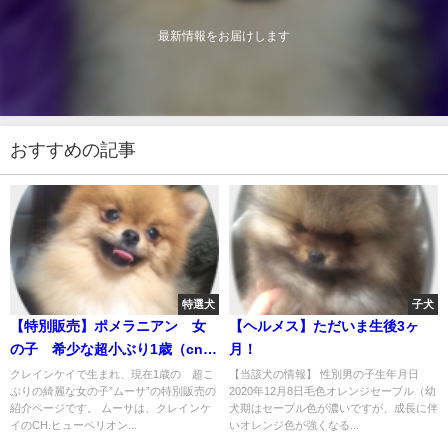
最新情報をお届けします
おすすめの記事
特選犬
子犬
【特別販売】ポメラニアン 女
【ヘルメス】ただいま生後3ヶ
の子 希少な超小ぶり1歳（cn.
月！
MUSA）
クレインケイで生まれ、現在1歳の 超こ
【当該犬の情報】 性別男の子生年月日
ぶりの綺麗な女の子”ムーサ”の特別販売の
2020年12月8日毛色オレンジセーブル（幼
紹介ページです。 ムーサは、クレインケ
犬期はセーブル色が濃いですが、成長に伴
イのCH.ヒューペリオン...
いオレンジ色が強くなる...