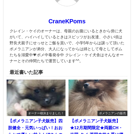
CraneKPoms
クレイン・ケイのオーナーは、母親のお腹にいるときから傍に犬
がいて、ハイハイしているときはスピッツがお友達、小さい頃は
野良犬親子にせっせとご飯を貢いで、小学5年からは譲って頂いた
ポメラニアンが弟分、大人になってからは姉として母としてポム
たちを溺愛中💗ポメ中毒発令中 クレイン・ケイ犬舎はそんなオー
ナーとその仲間たちで運営しています^^。
最近書いた記事
オーナー様決まりました！
ポメラニアンの販売
【ポメラニアン子犬販売】四
【ポメラニアン子犬販売】
肢健全・元気いっぱい！おお
★12月期間限定★両親CH・