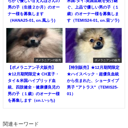
らかで優しい甘えんぼさんの
米国-タイ-英国血統を受け継
男の子（生後２か月）のオー
ぐ、上品で優しい男の子（１
ナー様を募集します
歳）のオーナー様を募集しま
（HANA25-01, cn.風ふう)
す（TEMIS24-01, cn.宙ソラ)
ポメラニアンの販売
ポメラニアンの販売
【ポメラニアン子犬販売】
【特別販売】★12月期間限定
★12月期間限定★ CH直子・
★ハイスペック・超優良血統
タイ＆米国ハイブリッド血
から生まれた、ショータイプ
統、四肢健全・健康優良児の
男子 "アトラス"（TEMIS25-
男の子（１歳）のオーナー様
01）
を募集します（cn.いっち)
関連キーワード