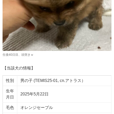
生後40日目、頭突きｗ
【当該犬の情報】
性別
男の子 (TEMIS25-01, cn.アトラス）
生年
2025年5月22日
月日
毛色
オレンジセーブル