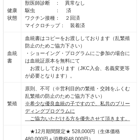
獣医師診断 ： 異常なし
健康
駆虫 ： 済
状態
ワクチン接種： ２回済
マイクロチップ： 装着済
血統書はコピーをお渡ししております（乱繁殖
防止のためご協力下さい）
血統
・ショーイング・プログラムにご参加の場合に
書
は血統証原本を無料にて
お渡ししております（JKC入会、名義変更等
が必要となります）。
原則、不可（※営利目的の繁殖・交雑をふくむ
乱繁殖の防止のためご協力下さい）
繁殖
※希少な優良血統の子ですので、私共のブリー
ディングプログラムに
ご協力いただける方を優先させて頂きます。
★12月期間限定★ 528,000円（生体価格
480,000円＋消費税48,000円）