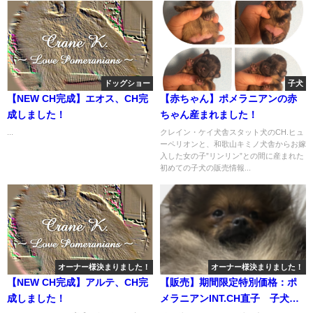
ドッグショー
子犬
【NEW CH完成】エオス、CH完
【赤ちゃん】ポメラニアンの赤
成しました！
ちゃん産まれました！
...
クレイン・ケイ犬舎スタット犬のCH.ヒュ
ーペリオンと、和歌山キミノ犬舎からお嫁
入した女の子”リンリン”との間に産まれた
初めての子犬の販売情報...
オーナー様決まりました！
オーナー様決まりました！
【NEW CH完成】アルテ、CH完
【販売】期間限定特別価格：ポ
成しました！
メラニアンINT.CH直子 子犬