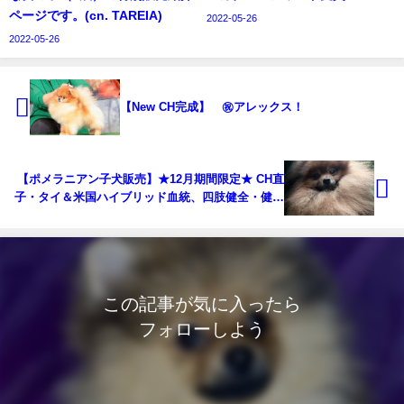
ページです。(cn. TAREIA)
2022-05-26
2022-05-26
【New CH完成】 ㊗アレックス！
【ポメラニアン子犬販売】★12月期間限定★ CH直
子・タイ＆米国ハイブリッド血統、四肢健全・健康
優良児の男の子（１歳）のオーナー様を募集します
（cn.いっち)
この記事が気に入ったら
フォローしよう