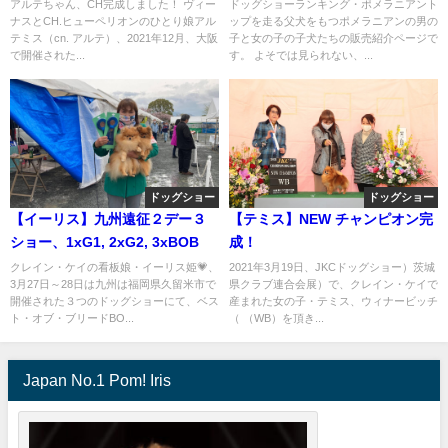
（男の子)のオーナー様を募集し
アルテちゃん、CH完成しました！ ヴィー
ドッグショーランキング・ポメラニアント
ナスとCH.ヒューペリオンのひとり娘アル
ップを走る父犬をもつポメラニアンの男の
ます（cn.Henry）
テミス（cn. アルテ）、2021年12月、大阪
子と女の子の子犬たちの販売紹介ページで
で開催された...
す。 よそでは見られない、...
ドッグショー
ドッグショー
【イーリス】九州遠征２デー３
【テミス】NEW チャンピオン完
ショー、1xG1, 2xG2, 3xBOB
成！
クレイン・ケイの看板娘・イーリス姫💗、
2021年3月19日、JKCドッグショー）茨城
3月27日～28日は九州は福岡県久留米市で
県クラブ連合会展）で、クレイン・ケイで
開催された３つのドッグショーにて、ベス
産まれた女の子・テミス、ウィナービッチ
ト・オブ・ブリードBO...
（ （WB）を頂き...
Japan No.1 Pom! Iris