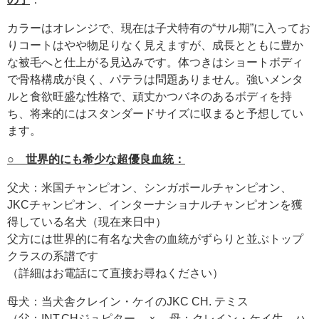
カラーはオレンジで、現在は子犬特有の“サル期”に入ってお
りコートはやや物足りなく見えますが、成長とともに豊か
な被毛へと仕上がる見込みです。体つきはショートボディ
で骨格構成が良く、パテラは問題ありません。強いメンタ
ルと食欲旺盛な性格で、頑丈かつバネのあるボディを持
ち、将来的にはスタンダードサイズに収まると予想してい
ます。
○ 世界的にも希少な超優良血統：
父犬：米国チャンピオン、シンガポールチャンピオン、
JKCチャンピオン、インターナショナルチャンピオンを獲
得している名犬（現在来日中）
父方には世界的に有名な犬舎の血統がずらりと並ぶトップ
クラスの系譜です
（詳細はお電話にて直接お尋ねください）
母犬：当犬舎クレイン・ケイのJKC CH. テミス
（父：INT.CHジュピター ｘ 母：クレイン・ケイ生、ハ