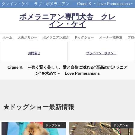
クレイン・ケイ ラブ・ポメラニアン Crane K. ~ Love Pomeranians ~
ポメラニアン専門犬舎 クレ
イン・ケイ
ホーム
犬舎ポリシー
ポメラニアン紹介
ドッグショー
オーナー様募集
ブロ
お問合せ
プライバシーポリシー
Crane K. ～強く賢く美しく、愛と自信に溢れる”至高のポメラニア
ン”を求めて～ Love Pomeranians
★ドッグショー最新情報
ー
ドッグショー
ドッグショ