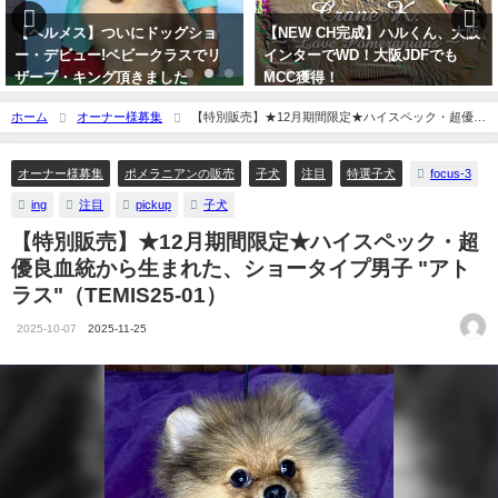
【NEW CH完成】ハルくん、大阪
【NEW CH完成】プルートス、
インターでWD！大阪JDFでも
ャンピオン・タイトル完成！
MCC獲得！
2021-11-10
2022-01-03
ホーム
オーナー様募集
【特別販売】★12月期間限定★ハイスペック・超優良
血統から生まれた、ショータイプ男子 "アトラス"（TEMIS25-01）
focus-3
オーナー様募集
ポメラニアンの販売
子犬
注目
特選子犬
ing
注目
pickup
子犬
【特別販売】★12月期間限定★ハイスペック・超
優良血統から生まれた、ショータイプ男子 "アト
ラス"（TEMIS25-01）
2025-10-07
2025-11-25