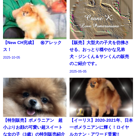
【New CH完成】 ㊗アレック
【販売】大型犬の子犬を彷彿さ
ス！
せる、おっとり穏やかな兄弟
犬・ジンくん＆サンくんの販売
2025-10-05
のご紹介です。
2025-05-05
【特別販売】ポメラニアン 超
【イーリス】2020-2021年、日本
小ぶりお顔の可愛い超スイート
一ポメラニアンに輝く！ロイヤ
な女の子（3歳）の特別販売紹介
ルカナン・アワード受賞!!