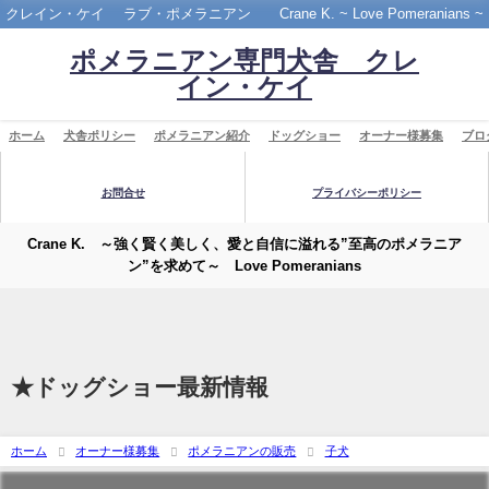
クレイン・ケイ ラブ・ポメラニアン Crane K. ~ Love Pomeranians ~
ポメラニアン専門犬舎 クレ
イン・ケイ
ホーム
犬舎ポリシー
ポメラニアン紹介
ドッグショー
オーナー様募集
ブロ
お問合せ
プライバシーポリシー
Crane K. ～強く賢く美しく、愛と自信に溢れる”至高のポメラニア
ン”を求めて～ Love Pomeranians
★ドッグショー最新情報
ホーム
オーナー様募集
ポメラニアンの販売
子犬