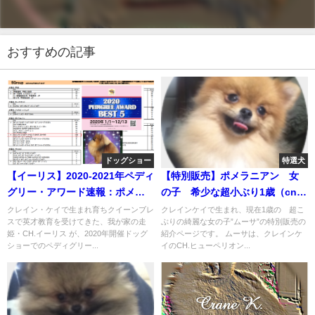
おすすめの記事
ドッグショー
特選犬
【イーリス】2020-2021年ペディ
【特別販売】ポメラニアン 女
グリー・アワード速報：ポメラ
の子 希少な超小ぶり1歳（cn.
ニアン・ランキング No.1、 激闘
MUSA）
クレイン・ケイで生まれ育ちクイーンブレ
クレインケイで生まれ、現在1歳の 超こ
スで英才教育を受けてきた、我が家の走
ぶりの綺麗な女の子”ムーサ”の特別販売の
中!
姫・CH.イーリス が、2020年開催ドッグ
紹介ページです。 ムーサは、クレインケ
ショーでのペディグリー...
イのCH.ヒューペリオン...