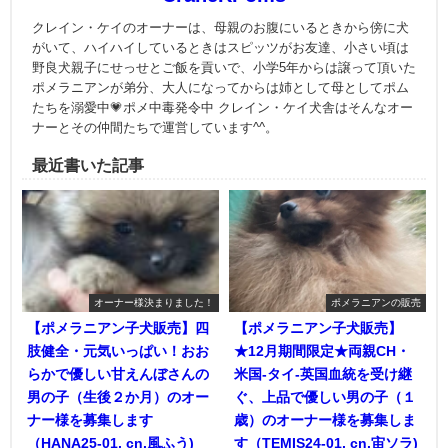
クレイン・ケイのオーナーは、母親のお腹にいるときから傍に犬
がいて、ハイハイしているときはスピッツがお友達、小さい頃は
野良犬親子にせっせとご飯を貢いで、小学5年からは譲って頂いた
ポメラニアンが弟分、大人になってからは姉として母としてポム
たちを溺愛中💗ポメ中毒発令中 クレイン・ケイ犬舎はそんなオー
ナーとその仲間たちで運営しています^^。
最近書いた記事
オーナー様決まりました！
ポメラニアンの販売
【ポメラニアン子犬販売】四
【ポメラニアン子犬販売】
肢健全・元気いっぱい！おお
★12月期間限定★両親CH・
らかで優しい甘えんぼさんの
米国-タイ-英国血統を受け継
男の子（生後２か月）のオー
ぐ、上品で優しい男の子（１
ナー様を募集します
歳）のオーナー様を募集しま
（HANA25-01, cn.風ふう)
す（TEMIS24-01, cn.宙ソラ)