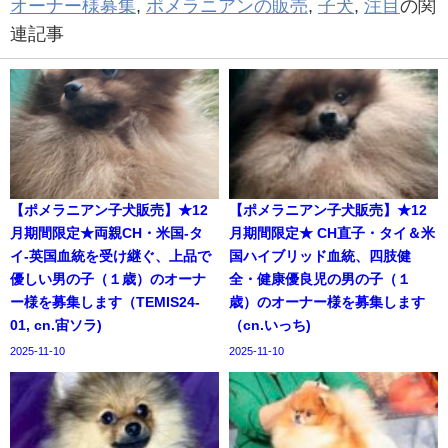
オーナー様募集
,
ポメラニアンの販売
,
子犬
,
注目
の関
連記事
【ポメラニアン子犬販売】★12
【ポメラニアン子犬販売】★12
月期間限定★両親CH・米国-タ
月期間限定★ CH直子・タイ＆米
イ-英国血統を受け継ぐ、上品で
国ハイブリッド血統、四肢健
優しい男の子（１歳）のオーナ
全・健康優良児の男の子（１
ー様を募集します（TEMIS24-
歳）のオーナー様を募集します
01, cn.宙ソラ)
（cn.いっち)
2025-11-10
2025-11-10