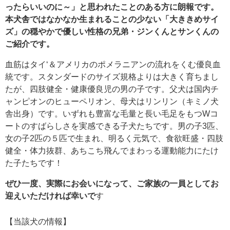
ったらいいのに～」と思われたことのある方に朗報です。
本犬舎ではなかなか生まれることの少ない「大ききめサイ
ズ」の穏やかで優しい性格の兄弟・ジンくんとサンくんの
ご紹介です。
血筋はタイ‘＆アメリカのポメラニアンの流れをくむ優良血
統です。スタンダードのサイズ規格よりは大きく育ちまし
たが、四肢健全・健康優良児の男の子です。父犬は国内チ
ャンピオンのヒューペリオン、母犬はリンリン（キミノ犬
舎出身）です。いずれも豊富な毛量と長い毛足をもつWコ
ートのすばらしさを実感できる子犬たちです。男の子3匹、
女の子2匹の５匹で生まれ、明るく元気で、食欲旺盛・四肢
健全・体力抜群、あちこち飛んでまわっる運動能力にたけ
た子たちです！
ぜひ一度、実際にお会いになって、ご家族の一員としてお
迎えいただければ幸いで
す
【当該犬の情報】