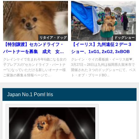
リタイア・ドッグ
ドッグショー
【特別譲渡】セカンドライフ・
【イーリス】九州遠征２デー３
パートナーを募集 成犬 女の
ショー、1xG1, 2xG2, 3xBOB
子(A21-01,cn.PREOUS)
クレインケイで生まれ今年6歳になる女の
クレイン・ケイの看板娘・イーリス姫💗、
子プレアスの”セカンドライフ・パートナ
3月27日～28日は九州は福岡県久留米市で
ー”になっていただける新しいオーナー様
開催された３つのドッグショーにて、ベス
ご家族の募集＆情報ページで...
ト・オブ・ブリードBO...
Japan No.1 Pom! Iris