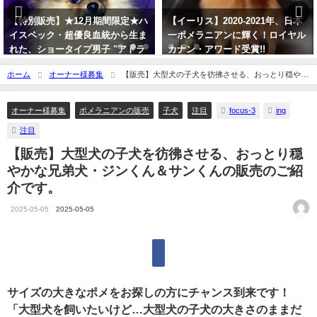
【特別販売】★12月期間限定★ハ
【イーリス】2020-2021年、日本
イスペック・超優良血統から生ま
一ポメラニアンに輝く！ロイヤル
れた、ショータイプ男子 "アトラ
カナン・アワード受賞!!
ス"（TEMIS25-01）
2022-05-26
ホーム
オーナー様募集
【販売】大型犬の子犬を彷彿させる、おっとり穏やか
2025-10-07
な兄弟犬・ジンくん＆サンくんの販売のご紹介です。
focus-3
ing
オーナー様募集
ポメラニアンの販売
子犬
注目
注目
【販売】大型犬の子犬を彷彿させる、おっとり穏
やかな兄弟犬・ジンくん＆サンくんの販売のご紹
介です。
2025-05-05
2025-05-05
サイズの大きなポメをお探しの方にチャンス到来です！
「大型犬を飼いたいけど…大型犬の子犬の大きさのままだ