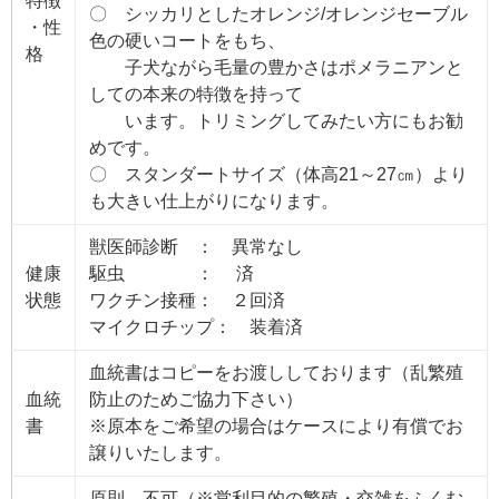
特徴
〇 シッカリとしたオレンジ/オレンジセーブル
・性
色の硬いコートをもち、
格
子犬ながら毛量の豊かさはポメラニアンと
しての本来の特徴を持って
います。トリミングしてみたい方にもお勧
めです。
〇 スタンダートサイズ（体高21～27㎝）より
も大きい仕上がりになります。
獣医師診断 ： 異常なし
健康
駆虫 ： 済
状態
ワクチン接種： ２回済
マイクロチップ： 装着済
血統書はコピーをお渡ししております（乱繁殖
血統
防止のためご協力下さい）
書
※原本をご希望の場合はケースにより有償でお
譲りいたします。
原則、不可（※営利目的の繁殖・交雑をふくむ