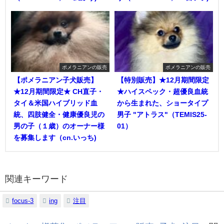
ポメラニアンの販売
ポメラニアンの販売
【ポメラニアン子犬販売】
【特別販売】★12月期間限定
★12月期間限定★ CH直子・
★ハイスペック・超優良血統
タイ＆米国ハイブリッド血
から生まれた、ショータイプ
統、四肢健全・健康優良児の
男子 "アトラス"（TEMIS25-
男の子（１歳）のオーナー様
01）
を募集します（cn.いっち)
関連キーワード
focus-3
ing
注目