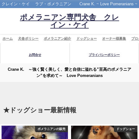
クレイン・ケイ ラブ・ポメラニアン Crane K. ~ Love Pomeranians ~
ポメラニアン専門犬舎 クレ
イン・ケイ
ホーム
犬舎ポリシー
ポメラニアン紹介
ドッグショー
オーナー様募集
ブロ
お問合せ
プライバシーポリシー
Crane K. ～強く賢く美しく、愛と自信に溢れる”至高のポメラニア
ン”を求めて～ Love Pomeranians
★ドッグショー最新情報
ポメラニアンの販売
ドッグショー