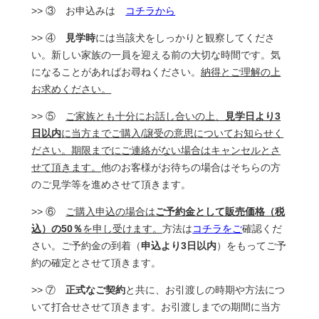
>> ③ お申込みは
コチラから
>> ④
見学時
には当該犬をしっかりと観察してくださ
い。新しい家族の一員を迎える前の大切な時間です。気
になることがあればお尋ねください。
納得とご理解の上
お求めください。
>> ⑤
ご家族とも十分にお話し合いの上、
見学日より3
日以内
に当方までご購入/譲受の意思についてお知らせく
ださい。期限までにご連絡がない場合はキャンセルとさ
せて頂きます。
他のお客様がお待ちの場合はそちらの方
のご見学等を進めさせて頂きます。
>> ⑥
ご購入申込の場合は
ご予約金として販売価格（税
込）の50％
を申し受けます。
方法は
コチラをご
確認くだ
さい。ご予約金の到着（
申込より3日以内
）をもってご予
約の確定とさせて頂きます。
>> ⑦
正式なご契約
と共に、お引渡しの時期や方法につ
いて打合せさせて頂きます。お引渡しまでの期間に当方