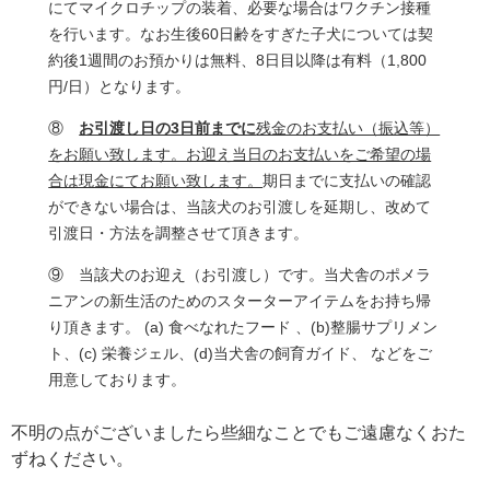
にてマイクロチップの装着、必要な場合はワクチン接種
を行います。なお生後60日齢をすぎた子犬については契
約後1週間のお預かりは無料、8日目以降は有料（1,800
円/日）となります。
⑧
お引渡し日の3日前までに
残金のお支払い（振込等）
をお願い致します。お迎え当日のお支払いをご希望の場
合は現金にてお願い致します。
期日までに支払いの確認
ができない場合は、当該犬のお引渡しを延期し、改めて
引渡日・方法を調整させて頂きます。
⑨ 当該犬のお迎え（お引渡し）です。当犬舎のポメラ
ニアンの新生活のためのスターターアイテムをお持ち帰
り頂きます。 (a) 食べなれたフード 、(b)整腸サプリメン
ト、(c) 栄養ジェル、(d)当犬舎の飼育ガイド、 などをご
用意しております。
不明の点がございましたら些細なことでもご遠慮なくおた
ずねください。