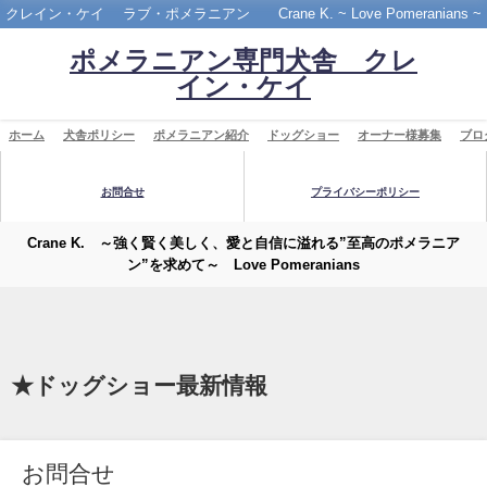
クレイン・ケイ ラブ・ポメラニアン Crane K. ~ Love Pomeranians ~
ポメラニアン専門犬舎 クレ
イン・ケイ
ホーム
犬舎ポリシー
ポメラニアン紹介
ドッグショー
オーナー様募集
ブロ
お問合せ
プライバシーポリシー
Crane K. ～強く賢く美しく、愛と自信に溢れる”至高のポメラニア
ン”を求めて～ Love Pomeranians
★ドッグショー最新情報
お問合せ