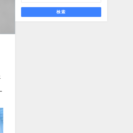
検索
土
ク
ー