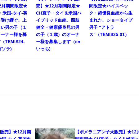
2月期間限定★
売】★12月期間限定★
間限定★ハイスペッ
・米国-タイ-英
CH直子・タイ＆米国ハ
ク・超優良血統から生
を受け継ぐ、上
イブリッド血統、四肢
まれた、ショータイプ
しい男の子（１
健全・健康優良児の男
男子 "アトラ
オーナー様を募
の子（１歳）のオーナ
ス"（TEMIS25-01）
TEMIS24-
ー様を募集します（cn.
.宙ソラ)
いっち)
販売】★12月期
【ポメラニアン子犬販売】★12