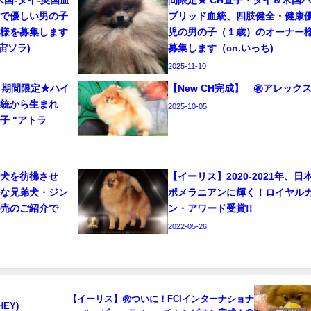
国-タイ-英国血
間限定★ CH直子・タイ＆米国
品で優しい男の子
ブリッド血統、四肢健全・健康
ー様を募集します
児の男の子（１歳）のオーナー
n.宙ソラ)
募集します（cn.いっち)
2025-11-10
月期間限定★ハイ
【New CH完成】 ㊗アレック
血統から生まれ
2025-10-05
子 "アトラ
）
子犬を彷彿させ
【イーリス】2020-2021年、日
かな兄弟犬・ジン
ポメラニアンに輝く！ロイヤル
販売のご紹介で
ン・アワード受賞!!
2022-05-26
【イーリス】㊗ついに！FCIインターナショナ
EY)