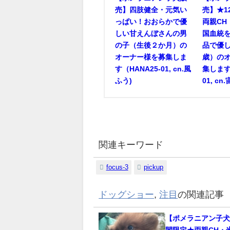
売】四肢健全・元気い
売】★1
っぱい！おおらかで優
両親CH
しい甘えんぼさんの男
国血統
の子（生後２か月）の
品で優
オーナー様を募集しま
歳）の
す（HANA25-01, cn.風
集します（
ふう)
01, cn
関連キーワード
focus-3
pickup
ドッグショー
,
注目
の関連記事
【ポメラニアン子犬