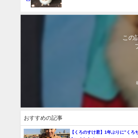
この
おすすめの記事
【くろのすけ君】1年ぶりに”くろ