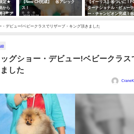
限定★
【New CH完成】 ㊗アレック
【イーリス】㊗ついに！FC
統から
ス！
ターナショナル・ビュー
子 "ア
ー・チャンピオン完成！
2025-10-05
2021-07-01
ー・デビュー!ベビークラスでリザーブ・キング頂きました
kup
ッグショー・デビュー!ベビークラス
きました
Crane