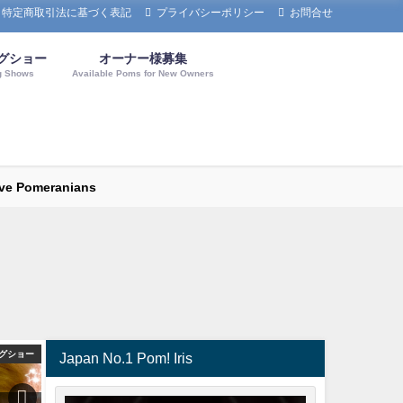
特定商取引法に基づく表記
プライバシーポリシー
お問合せ
グショー
オーナー様募集
g Shows
Available Poms for New Owners
omeranians
グショー
ドッグショー
ドッ
Japan No.1 Pom! Iris