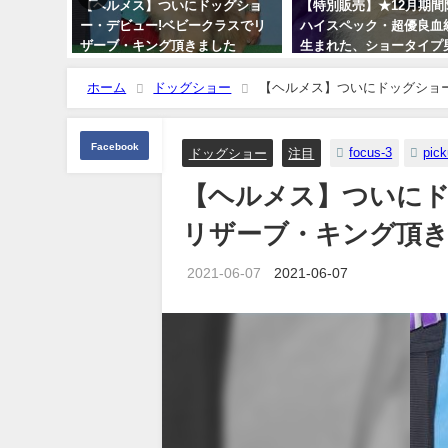
21年、日本
【ヘルメス】ついにドッグショ
【特別販売】★12月期間
！ロイヤ
ー・デビュー!ベビークラスでリ
ハイスペック・超優良血
!
ザーブ・キング頂きました
生まれた、ショータイプ男
トラス"（TEMIS25-01）
2021-06-07
ホーム
ドッグショー
【ヘルメス】ついにドッグショ
2025-10-07
Facebook
focus-3
pic
ドッグショー
注目
【ヘルメス】ついにド
リザーブ・キング頂
2021-06-07
2021-06-07