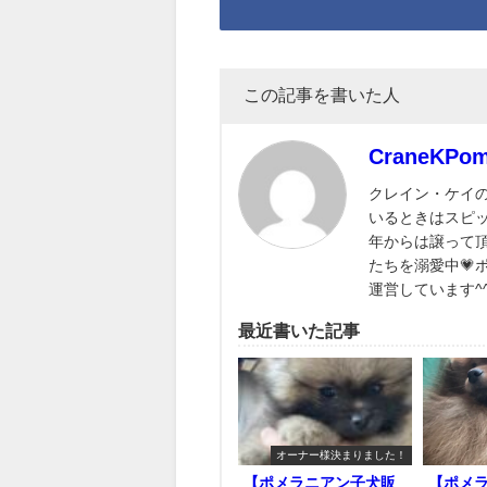
この記事を書いた人
CraneKPo
クレイン・ケイ
いるときはスピ
年からは譲って
たちを溺愛中💗
運営しています^
最近書いた記事
オーナー様決まりました！
【ポメラニアン子犬販
【ポメ