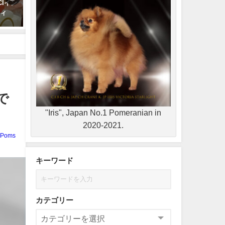
Iイン
【NEW CH完成】プルートス、
【NEW CH完成】ハルくん
ティ
チャンピオン・タイトル完成！
阪インターでWD！大阪JD
㊗
MCC獲得！
2021-11-10
2022-01-03
で
"Iris", Japan No.1 Pomeranian in
2020-2021.
KPoms
キーワード
カテゴリー