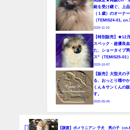
間限定★両親CH・米
統を受け継ぐ、上
（１歳）のオーナ
（TEMIS24-01, c
2025-11-10
【特別販売】★12
スペック・超優良
た、ショータイプ男
ス"（TEMIS25-01
2025-10-07
【販売】大型犬の
る、おっとり穏や
くん＆サンくんの
す。
2025-05-05
【譲渡】ポメラニアン 子犬 男の子（cn.H