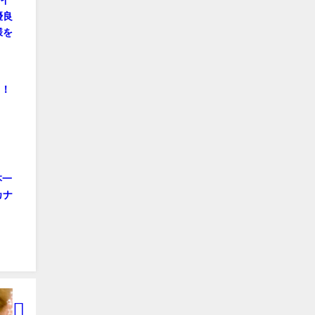
ハイ
優良
様を
ス！
本一
カナ