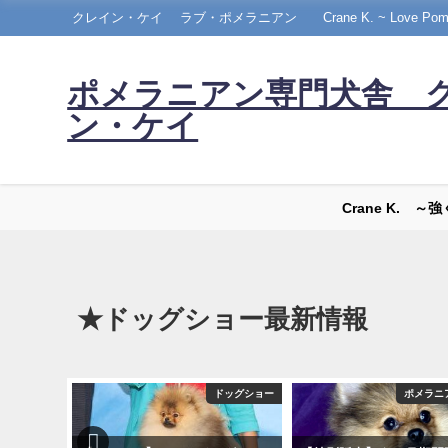
クレイン・ケイ ラブ・ポメラニアン Crane K. ~ Love Pomera
ポメラニアン専門犬舎 
ン・ケイ
Crane K. 
★ドッグショー最新情報
ドッグショー
ドッグショー
ポメラニ