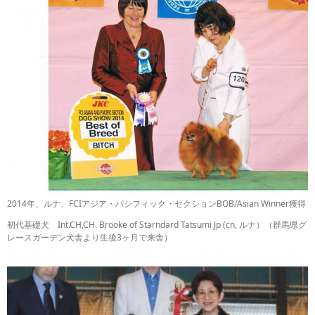
2014年、ルナ、FCIアジア・パシフィック・セクションBOB/Asian Winner獲得
初代基礎犬 Int.CH,CH. Brooke of Starndard Tatsumi Jp (cn, ルナ）（群馬県グ
レースガーデン犬舎より生後3ヶ月で来舎）