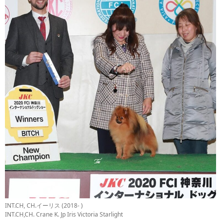
INT.CH, CH.イーリス (2018- )
INT.CH,CH. Crane K. Jp Iris Victoria Starlight