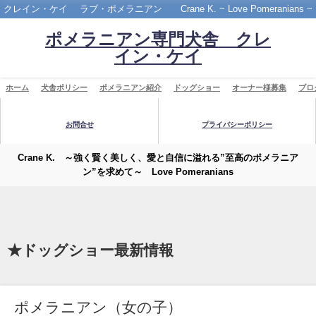
クレイン・ケイ ラブ・ポメラニアン Crane K. ~ Love Pomeranians ~
ポメラニアン専門犬舎 クレ
イン・ケイ
ホーム
犬舎ポリシー
ポメラニアン紹介
ドッグショー
オーナー様募集
ブロ
お問合せ
プライバシーポリシー
Crane K. ～強く賢く美しく、愛と自信に溢れる”至高のポメラニア
ン”を求めて～ Love Pomeranians
★ドッグショー最新情報
ポメラニアン（女の子）