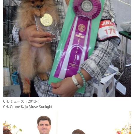
CH. ミューズ（2013- )
CH. Crane K. Jp Muse Sunlight