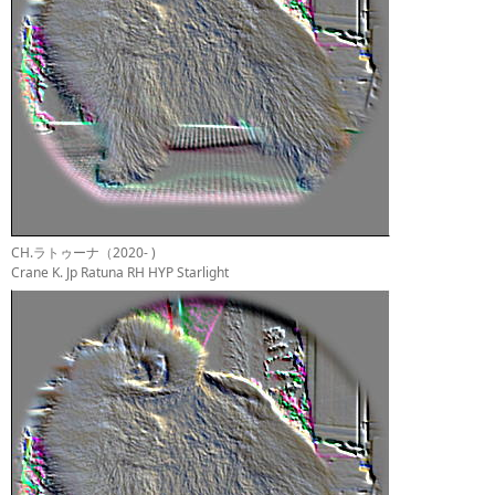
CH.ラトゥーナ（2020- )
Crane K. Jp Ratuna RH HYP Starlight