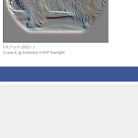
CH.アルテ (2021- )
Crane K. Jp Artemins V HYP Starlight