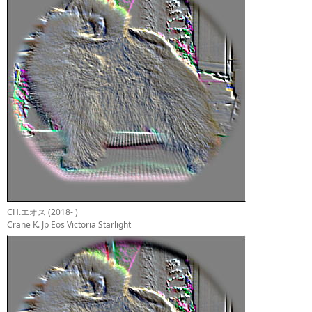
CH.エオス (2018- )
Crane K. Jp Eos Victoria Starlight