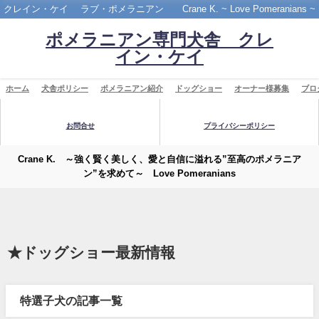
クレイン・ケイ ラブ・ポメラニアン Crane K. ~ Love Pomeranians ~
ポメラニアン専門犬舎 クレ
イン・ケイ
ホーム
犬舎ポリシー
ポメラニアン紹介
ドッグショー
オーナー様募集
ブロ
お問合せ
プライバシーポリシー
Crane K. ～強く賢く美しく、愛と自信に溢れる”至高のポメラニア
ン”を求めて～ Love Pomeranians
★ドッグショー最新情報
特選子犬の記事一覧