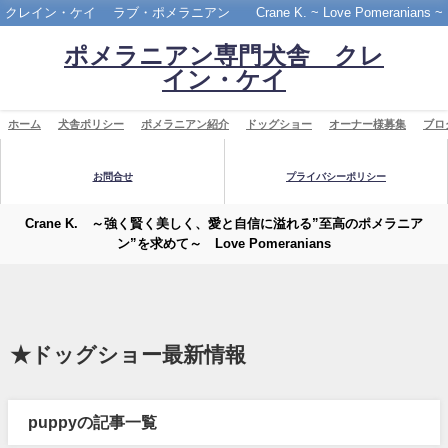
クレイン・ケイ ラブ・ポメラニアン Crane K. ~ Love Pomeranians ~
ポメラニアン専門犬舎 クレ
イン・ケイ
ホーム
犬舎ポリシー
ポメラニアン紹介
ドッグショー
オーナー様募集
ブロ
お問合せ
プライバシーポリシー
Crane K. ～強く賢く美しく、愛と自信に溢れる”至高のポメラニア
ン”を求めて～ Love Pomeranians
★ドッグショー最新情報
puppyの記事一覧