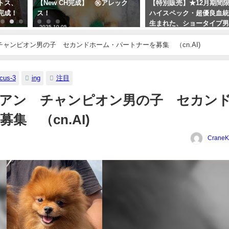
ートス、
【New CH完成】 ㊗アレック
【特別販売】★12月期間
完成！
ス！
ハイスペック・超優良血
生まれた、ショータイプ男
2025-10-05
トラス"（TEMIS25-01）
ャンピオン男の子 セカンドホーム・パートナーを募集 （cn.AI)
2025-10-07
ocus-3
ing
注目
ニアン チャンピオン男の子 セカン
 （cn.AI)
Crane