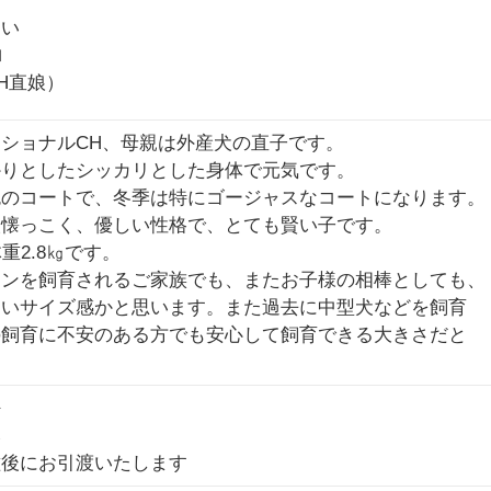
さい
ロ
H直娘）
ショナルCH、母親は外産犬の直子です。
かりとしたシッカリとした身体で元気です。
色のコートで、冬季は特にゴージャスなコートになります。
人懐っこく、優しい性格で、とても賢い子です。
重2.8㎏です。
を飼育されるご家族でも、またお子様の相棒としても、
サイズ感かと思います。また過去に中型犬などを飼育
育に不安のある方でも安心して飼育できる大きさだと
好
み
種後にお引渡いたします