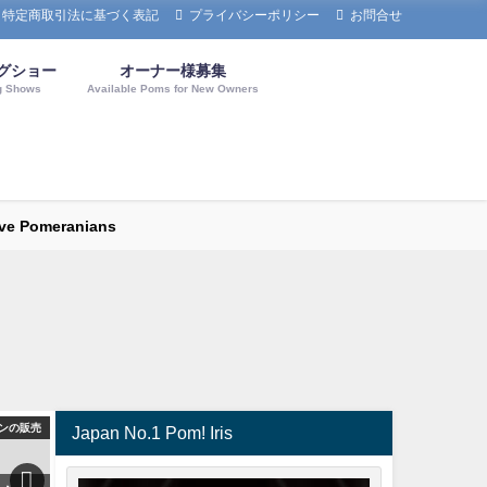
特定商取引法に基づく表記
プライバシーポリシー
お問合せ
グショー
オーナー様募集
g Shows
Available Poms for New Owners
omeranians
ンの販売
ドッグショー
ドッ
Japan No.1 Pom! Iris