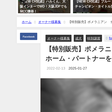
FCIイン
【NEW CH完成】ハルくん、大
【NEW CH完成】プル
ーティ
阪インターでWD！大阪JDFでも
チャンピオン・タイトル
！㊗
MCC獲得！
2021-11-10
2022-01-03
ホーム
オーナー様募集
【特別販売】ポメラニアン チ
Facebook
f
オーナー様募集
成犬
特別譲渡
【特別販売】ポメラ
ホーム・パートナーを募集
2022-02-13
2025-01-27