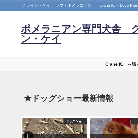
クレイン・ケイ ラブ・ポメラニアン Crane K. ~ Love Pomera
ポメラニアン専門犬舎 
ン・ケイ
Crane K. 
★ドッグショー最新情報
ドッグショー
ドッグショー
ド