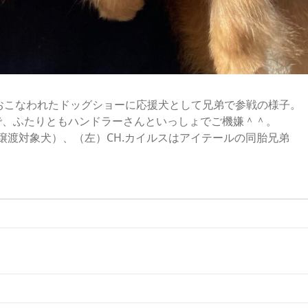
重県でおこなわれたドッグショーに応援犬として兄弟で参戦の様子。
で、ふたりともハンドラーさんといっしょでご機嫌＾＾。
別譲渡対象犬）、（左）CH.カイルスはアイテールの同胎兄弟