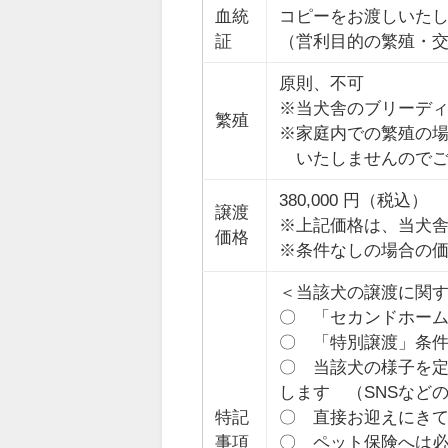
血統
コピーをお渡しいた
証
（営利目的の繁殖・
原則、不可
※当犬舎のブリーデ
繁殖
※家庭内での繁殖の
いたしませんのでご
380,000 円（税込）
譲渡
※上記価格は、当犬
価格
※条件なしの場合の
＜当該犬の譲渡に関
〇 「セカンドホー
〇 「特別譲渡」条
〇 当該犬の様子を
します （SNSなど
特記
〇 直接お迎えにき
事項
〇 ペット保険へは