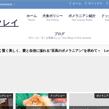
ホーム
サイトナビ
nians ~
ホーム
犬舎ポリシー
ポメラニアン紹介
ドッ
Home
Our Policy
Our Lovely Poms
Do
クレイ
ブログ
”ポメっち－ず！お気楽らいふ” Our Blog in FC2 website
～強く賢く美しく、愛と自信に溢れる”至高のポメラニアン”を求めて～ Love P
ッグショー
ドッグショー
ポメラニア