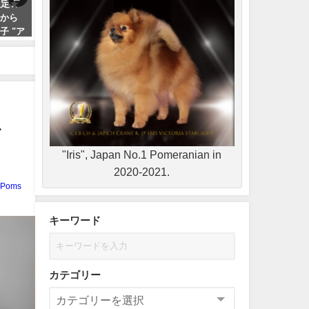
限定★
【イーリス】2020-2021年、日本
【ヘルメス】ついにドッグ
統から
一ポメラニアンに輝く！ロイヤ
ー・デビュー!ベビークラス
子 "ア
ルカナン・アワード受賞!!
ザーブ・キング頂きました
2022-05-26
2021-06-07
ド
"Iris", Japan No.1 Pomeranian in
2020-2021.
KPoms
キーワード
カテゴリー