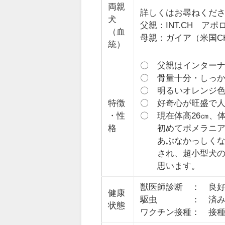
両親
詳しくはお尋ねくだ
犬
父親：INT.CH アポ
（血
母親：ガイア（米国C
統）
〇 父親はインターナ
〇 骨量十分・しっ
〇 明るいオレンジ
特徴
〇 好奇心が旺盛で
・性
〇 現在体高26㎝、体
格
初めてポメラニアン
あぶなかっしくない
され、超小型犬の飼
思います。
獣医師診断 ： 良
健康
駆虫 ： 済
状態
ワクチン接種： 接