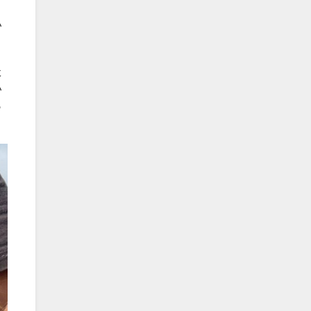
い
。
た
い
っ