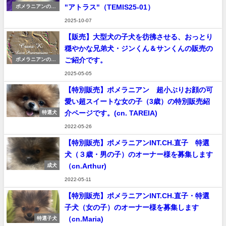
"アトラス"（TEMIS25-01）
ポメラニアンの販
売
2025-10-07
【販売】大型犬の子犬を彷彿させる、おっとり
穏やかな兄弟犬・ジンくん＆サンくんの販売の
ご紹介です。
ポメラニアンの販
売
2025-05-05
【特別販売】ポメラニアン 超小ぶりお顔の可
愛い超スイートな女の子（3歳）の特別販売紹
介ページです。(cn. TAREIA)
特選犬
2022-05-26
【特別販売】ポメラニアンINT.CH.直子 特選
犬（３歳・男の子）のオーナー様を募集します
（cn.Arthur)
成犬
2022-05-11
【特別販売】ポメラニアンINT.CH.直子・特選
子犬（女の子）のオーナー様を募集します
（cn.Maria)
特選子犬