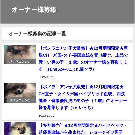
オーナー様募集
オーナー様募集の記事一覧
【ポメラニアン子犬販売】★12月期間限定★両
親CH・米国-タイ-英国血統を受け継ぐ、上品で
優しい男の子（１歳）のオーナー様を募集しま
ポメラニアンの販
売
す（TEMIS24-01, cn.宙ソラ)
2025-11-10
【ポメラニアン子犬販売】★12月期間限定★
CH直子・タイ＆米国ハイブリッド血統、四肢
健全・健康優良児の男の子（１歳）のオーナー
ポメラニアンの販
売
様を募集します（cn.いっち)
2025-11-10
【特別販売】★12月期間限定★ハイスペック・
超優良血統から生まれた、ショータイプ男子