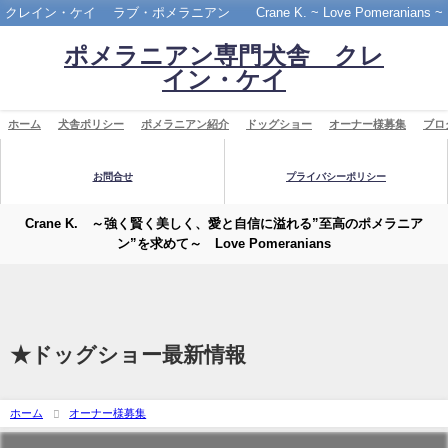
クレイン・ケイ ラブ・ポメラニアン Crane K. ~ Love Pomeranians ~
ポメラニアン専門犬舎 クレ
イン・ケイ
ホーム
犬舎ポリシー
ポメラニアン紹介
ドッグショー
オーナー様募集
ブロ
お問合せ
プライバシーポリシー
Crane K. ～強く賢く美しく、愛と自信に溢れる”至高のポメラニア
ン”を求めて～ Love Pomeranians
★ドッグショー最新情報
ホーム
オーナー様募集